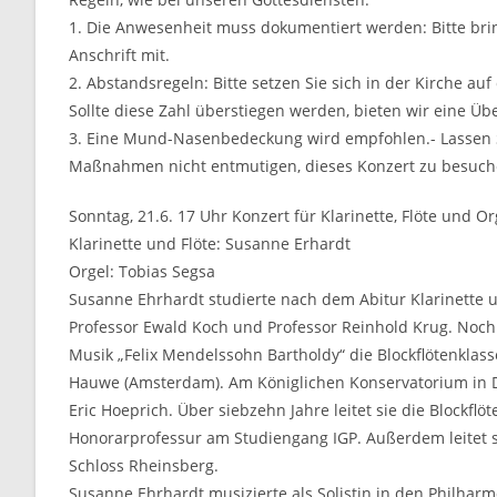
1. Die Anwesenheit muss dokumentiert werden: Bitte bri
Anschrift mit.
2. Abstandsregeln: Bitte setzen Sie sich in der Kirche au
Sollte diese Zahl überstiegen werden, bieten wir eine Ü
3. Eine Mund-Nasenbedeckung wird empfohlen.- Lassen 
Maßnahmen nicht entmutigen, dieses Konzert zu besuchen
Sonntag, 21.6. 17 Uhr Konzert für Klarinette, Flöte und Or
Klarinette und Flöte: Susanne Erhardt
Orgel: Tobias Segsa
Susanne Ehrhardt studierte nach dem Abitur Klarinette u
Professor Ewald Koch und Professor Reinhold Krug. Noch
Musik „Felix Mendelssohn Bartholdy“ die Blockflötenklasse
Hauwe (Amsterdam). Am Königlichen Konservatorium in De
Eric Hoeprich. Über siebzehn Jahre leitet sie die Blockflöt
Honorarprofessur am Studiengang IGP. Außerdem leitet s
Schloss Rheinsberg.
Susanne Ehrhardt musizierte als Solistin in den Philhar