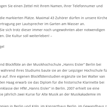
ngen Sie einen Zettel mit Ihrem Namen, ihrer Telefonnumer und
f die markierten Plätze. Maximal 43 Zuhörer dürfen in unsere Kirche
bertragung per Lautsprecher im Garten am Wasser an.
Sie sich trotz dieser immer noch ungewohnten aber notwendigen
. Die Kultur soll weiterleben! –
gel
nd Blockflöte an der Musikhochschule „Hanns Eisler“ Berlin bei
 während ihres Studiums baute sie an der Leipziger Hochschule fü
 auf. Ihre eigenen Blockflötenstudien ergänzte sie bei Walter van
n Haag erwarb sie das Diplom für die historische Klarinette bei
enklasse der HfM „Hanns Eisler“ in Berlin. 2007 erhielt sie eine
ie jährlich zwei Kurse für Alte Musik an der Musikakademie im
monien in Berlin und Köln, im Konzerthaus Berlin, im Gewandhaus 