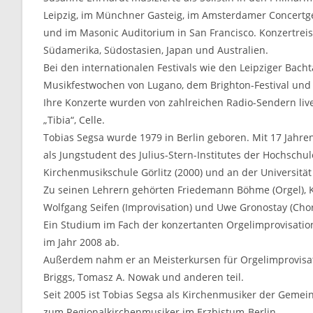
Leipzig, im Münchner Gasteig, im Amsterdamer Concertge
und im Masonic Auditorium in San Francisco. Konzertreisen
Südamerika, Südostasien, Japan und Australien.
Bei den internationalen Festivals wie den Leipziger Bach
Musikfestwochen von Lugano, dem Brighton-Festival und d
Ihre Konzerte wurden von zahlreichen Radio-Sendern live 
„Tibia“, Celle.
Tobias Segsa wurde 1979 in Berlin geboren. Mit 17 Jahren
als Jungstudent des Julius-Stern-Institutes der Hochschu
Kirchenmusikschule Görlitz (2000) und an der Universität 
Zu seinen Lehrern gehörten Friedemann Böhme (Orgel), Karl
Wolfgang Seifen (Improvisation) und Uwe Gronostay (Chor
Ein Studium im Fach der konzertanten Orgelimprovisation 
im Jahr 2008 ab.
Außerdem nahm er an Meisterkursen für Orgelimprovisation
Briggs, Tomasz A. Nowak und anderen teil.
Seit 2005 ist Tobias Segsa als Kirchenmusiker der Gemeind
zum Regionalkirchenmusiker im Erzbistum-Berlin.