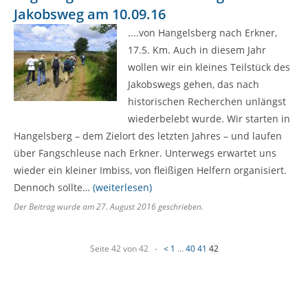
Jakobsweg am 10.09.16
....von Hangelsberg nach Erkner,
17.5. Km. Auch in diesem Jahr
wollen wir ein kleines Teilstück des
Jakobswegs gehen, das nach
historischen Recherchen unlängst
wiederbelebt wurde. Wir starten in
Hangelsberg – dem Zielort des letzten Jahres – und laufen
über Fangschleuse nach Erkner. Unterwegs erwartet uns
wieder ein kleiner Imbiss, von fleißigen Helfern organisiert.
Dennoch sollte…
(weiterlesen)
Der Beitrag wurde am
27. August 2016
geschrieben.
N
Seite 42 von 42 -
<
1
…
40
41
42
a
v