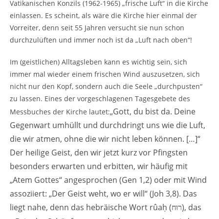
Vatikanischen Konzils (1962-1965) „frische Luft“ in die Kirche
einlassen. Es scheint, als wäre die Kirche hier einmal der
Vorreiter, denn seit 55 Jahren versucht sie nun schon
durchzulüften und immer noch ist da „Luft nach oben“!
Im (geistlichen) Alltagsleben kann es wichtig sein, sich
immer mal wieder einem frischen Wind auszusetzen, sich
nicht nur den Kopf, sondern auch die Seele „durchpusten“
zu lassen. Eines der vorgeschlagenen Tagesgebete des
„
Gott, du bist da. Deine
Messbuches der Kirche lautet:
Gegenwart umhüllt und durchdringt uns wie die Luft,
die wir atmen, ohne die wir nicht leben können. […]“
Der heilige Geist, den wir jetzt kurz vor Pfingsten
besonders erwarten und erbitten, wir häufig mit
„Atem Gottes“
angesprochen (Gen 1,2)
oder mit Wind
assoziiert: „Der Geist weht, wo er will“
(Joh 3,8).
Das
liegt nahe, denn das hebräische Wort rûaḥ (
)
, das
רוּח