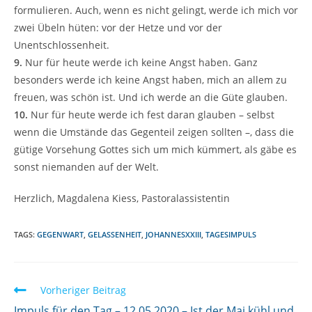
formulieren. Auch, wenn es nicht gelingt, werde ich mich vor
zwei Übeln hüten: vor der Hetze und vor der
Unentschlossenheit.
9.
Nur für heute werde ich keine Angst haben. Ganz
besonders werde ich keine Angst haben, mich an allem zu
freuen, was schön ist. Und ich werde an die Güte glauben.
10.
Nur für heute werde ich fest daran glauben – selbst
wenn die Umstände das Gegenteil zeigen sollten –, dass die
gütige Vorsehung Gottes sich um mich kümmert, als gäbe es
sonst niemanden auf der Welt.
Herzlich, Magdalena Kiess, Pastoralassistentin
TAGS:
GEGENWART
,
GELASSENHEIT
,
JOHANNESXXIII
,
TAGESIMPULS
W
Vorheriger Beitrag
Impuls für den Tag – 12.05.2020 – Ist der Mai kühl und