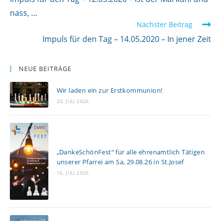
e
i
nass, …
Nächster Beitrag
t
Impuls für den Tag – 14.05.2020 – In jener Zeit
e
r
l
NEUE BEITRÄGE
e
Wir laden ein zur Erstkommunion!
s
23. JULI 2026
e
n
„DankeSchönFest“ für alle ehrenamtlich Tätigen
unserer Pfarrei am Sa, 29.08.26 in St.Josef
16. JULI 2026