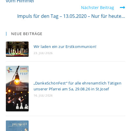
i
vom Himmel
Nächster Beitrag
t
Impuls für den Tag – 13.05.2020 – Nur für heute…
e
r
l
NEUE BEITRÄGE
e
Wir laden ein zur Erstkommunion!
s
23. JULI 2026
e
n
„DankeSchönFest“ für alle ehrenamtlich Tätigen
unserer Pfarrei am Sa, 29.08.26 in St.Josef
16. JULI 2026