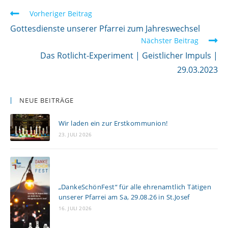
W
Vorheriger Beitrag
e
Gottesdienste unserer Pfarrei zum Jahreswechsel
Nächster Beitrag
i
Das Rotlicht-Experiment | Geistlicher Impuls |
t
29.03.2023
e
r
l
NEUE BEITRÄGE
e
Wir laden ein zur Erstkommunion!
s
23. JULI 2026
e
n
„DankeSchönFest“ für alle ehrenamtlich Tätigen
unserer Pfarrei am Sa, 29.08.26 in St.Josef
16. JULI 2026