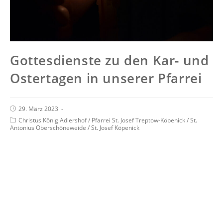
Gottesdienste zu den Kar- und
Ostertagen in unserer Pfarrei
29. März 2023
Christus König Adlershof
/
Pfarrei St. Josef Treptow-Köpenick
/
St.
Antonius Oberschöneweide
/
St. Josef Köpenick