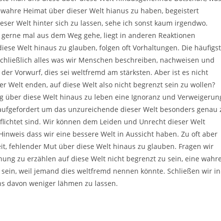
e wahre Heimat über dieser Welt hianus zu haben, begeistert
ser Welt hinter sich zu lassen, sehe ich sonst kaum irgendwo.
gerne mal aus dem Weg gehe, liegt in anderen Reaktionen
iese Welt hinaus zu glauben, folgen oft Vorhaltungen. Die häufigs
igt schließlich alles was wir Menschen beschreiben, nachweisen und
r Vorwurf, dies sei weltfremd am stärksten. Aber ist es nicht
er Welt enden, auf diese Welt also nicht begrenzt sein zu wollen?
g über diese Welt hinaus zu leben eine Ignoranz und Verweigerun
h aufgefordert um das unzureichende dieser Welt besonders genau 
flichtet sind. Wir können dem Leiden und Unrecht dieser Welt
Hinweis dass wir eine bessere Welt in Aussicht haben. Zu oft aber
t, fehlender Mut über diese Welt hinaus zu glauben. Fragen wir
nung zu erzählen auf diese Welt nicht begrenzt zu sein, eine wahr
sein, weil jemand dies weltfremd nennen könnte. Schließen wir in
ns davon weniger lähmen zu lassen.