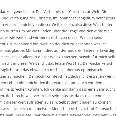
nken gemeinsam. Das Verhältnis der Christen zur Welt. Die
e und Verfolgung der Christen, im Johannesevangelium betet Jesus
 Anspruch nicht von dieser Welt zu sein, also diese Welt hinter
 ich nutzen um Sie einzuladen über die Frage was denkt die Welt
auer wie weit sind wir bereit nicht von dieser Welt zu sein,
ehr zurückhaltend bin, wirklich deutlich zu bekennen was ich
 hinaus glaube. Mir kommt dies auf der anderen Seite merkwürdig
alles ist, vor allem in dieser Welt zu sterben, sowohl für mich selb
Unrecht in dieser Welt nicht das letzte Wort hat. Der Gedanke sich
träglich. Und das obwohl ich mich als überaus optimistisch
ser zu machen. Dennoch könnte ich letztlich nicht ertragen wenn
, ein Leben ohne nicht denkbar wäre. Gerade auch vor dem
dig freisprechen könnten. Ich denke mir dann dass eine Sehnsucht
n, doch recht weit verbreitet sein müsste, da es doch eine
it dieser Welt zufrieden zu sein. Selbst damit leben zu können,
ern wird, traue ich den meisten Menschen nicht zu. Und Sehnsucht i
̈sste man uns diese über diese Welt hinausgehehnde Botschaft, wa