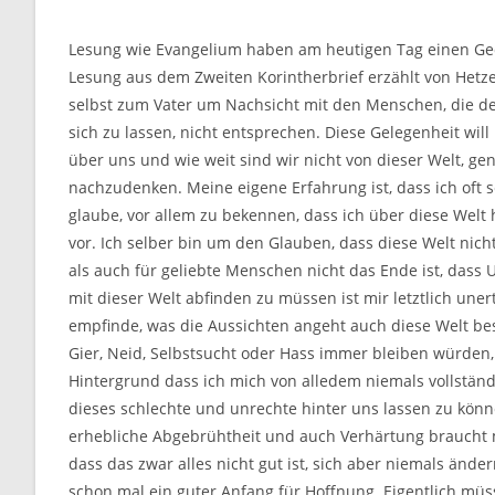
Lesung wie Evangelium haben am heutigen Tag einen Geda
Lesung aus dem Zweiten Korintherbrief erzählt von Hetz
selbst zum Vater um Nachsicht mit den Menschen, die dem
sich zu lassen, nicht entsprechen. Diese Gelegenheit will
über uns und wie weit sind wir nicht von dieser Welt, gen
nachzudenken. Meine eigene Erfahrung ist, dass ich oft s
glaube, vor allem zu bekennen, dass ich über diese Welt
vor. Ich selber bin um den Glauben, dass diese Welt nicht 
als auch für geliebte Menschen nicht das Ende ist, dass 
mit dieser Welt abfinden zu müssen ist mir letztlich uner
empfinde, was die Aussichten angeht auch diese Welt bes
Gier, Neid, Selbstsucht oder Hass immer bleiben würden
Hintergrund dass ich mich von alledem niemals vollstän
dieses schlechte und unrechte hinter uns lassen zu könne
erhebliche Abgebrühtheit und auch Verhärtung braucht m
dass das zwar alles nicht gut ist, sich aber niemals änd
schon mal ein guter Anfang für Hoffnung. Eigentlich mu