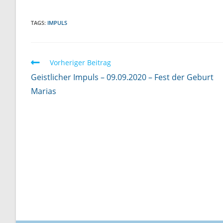
TAGS:
IMPULS
W
Vorheriger Beitrag
e
Geistlicher Impuls – 09.09.2020 – Fest der Geburt
i
Marias
t
e
r
l
e
s
e
n