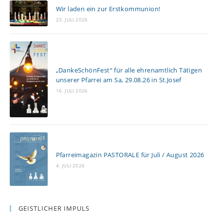
s
Wir laden ein zur Erstkommunion!
e
23. JULI 2026
n
„DankeSchönFest“ für alle ehrenamtlich Tätigen
unserer Pfarrei am Sa, 29.08.26 in St.Josef
16. JULI 2026
Pfarreimagazin PASTORALE für Juli / August 2026
4. JULI 2026
GEISTLICHER IMPULS