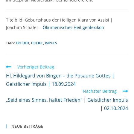
Titelbild: Geburtshaus der Heiligen Klara von Assisi |
Joachim Schäfer –
Ökumenisches Heiligenlexikon
TAGS:
FREIHEIT
,
HEILIGE
,
IMPULS
W
Vorheriger Beitrag
e
Hl. Hildegard von Bingen – die Posaune Gottes |
i
Geistlicher Impuls | 18.09.2024
Nächster Beitrag
t
„Seid eines Sinnes, haltet Frieden“ | Geistlicher Impuls
e
| 02.10.2024
r
l
e
NEUE BEITRÄGE