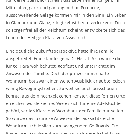
Auf den ersten Blick scheint das Leben einer Adligen, im
Mittelalter, ganz und gar angenehm. Pompöse,
ausschweifende Gelage kommen mir in den Sinn. Ein Leben
in Glamour und Glanz, klingt selbst heute verlockend. Doch
so sorgenfrei all der Reichtum scheint, entwickelte sich das
Leben der Heiligen Klara von Assisi nicht.
Eine deutliche Zukunftsperspektive hatte ihre Familie
ausgebreitet: Eine standesgemäße Heirat. Also wurde die
junge Klara wohlbehütet, gepflegt und unterrichtet im
Anwesen der Familie. Doch der prinzessinnenhafte
Wohnturm bot zwar einen weiten Ausblick, erlaubte jedoch
wenig Bewegungsfreiheit. So weit sie auch ausschauen
konnte, aus dem hochgelegenen Fenster, diese fernen Orte
erreichen würde sie nie. Wie es sich für eine Adelstochter
gehört, verließ Klara das Wohnhaus der Familie nur selten.
So wurde das luxuriöse Anwesen, der aussichtsreiche
Wohnturm, schließlich zum beengenden Gefängnis. Die
Pläne ihrer Familie entpuppten sich als gesellschaftliche