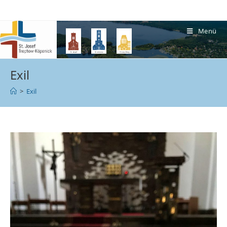
Menü
Exil
>
Exil