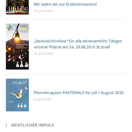
Wir laden ein zur Erstkommunion!
e
23. JULI 2026
s
e
n
„DankeSchönFest“ für alle ehrenamtlich Tätigen
unserer Pfarrei am Sa, 29.08.26 in St.Josef
16. JULI 2026
Pfarreimagazin PASTORALE für Juli / August 2026
4. JULI 2026
GEISTLICHER IMPULS