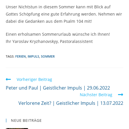
Unser Nichtstun in diesem Sommer kann mit Blick auf
Gottes Schöpfung eine gute Erfahrung werden. Nehmen wir
dabei die Gedanken aus dem Psalm 104 mit!
Einen erholsamen Sommerurlaub wünsche ich Ihnen!
Ihr Yaroslav Kryzhanovskyy, Pastoralassistent
TAGS:
FERIEN
,
IMPULS
,
SOMMER
W
Vorheriger Beitrag
e
Peter und Paul | Geistlicher Impuls | 29.06.2022
Nächster Beitrag
i
Verlorene Zeit? | Geistlicher Impuls | 13.07.2022
t
e
r
NEUE BEITRÄGE
l