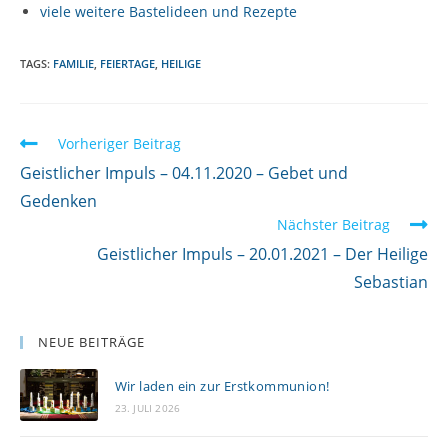
viele weitere Bastelideen und Rezepte
TAGS:
FAMILIE
,
FEIERTAGE
,
HEILIGE
W
Vorheriger Beitrag
e
Geistlicher Impuls – 04.11.2020 – Gebet und
i
Gedenken
Nächster Beitrag
t
Geistlicher Impuls – 20.01.2021 – Der Heilige
e
Sebastian
r
l
e
NEUE BEITRÄGE
s
Wir laden ein zur Erstkommunion!
e
23. JULI 2026
n