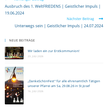
W
e
Ausbruch des 1. WeltFRIEDENS | Geistlicher Impuls |
i
19.06.2024
Nächster Beitrag
t
Unterwegs sein | Geistlicher Impuls | 24.07.2024
e
r
l
NEUE BEITRÄGE
e
Wir laden ein zur Erstkommunion!
s
23. JULI 2026
e
n
„DankeSchönFest“ für alle ehrenamtlich Tätigen
unserer Pfarrei am Sa, 29.08.26 in St.Josef
16. JULI 2026