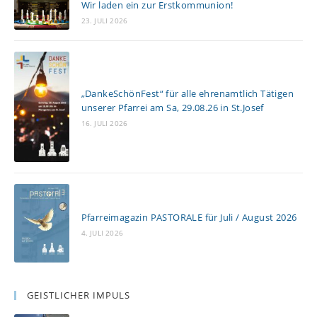
Wir laden ein zur Erstkommunion!
e
23. JULI 2026
s
e
n
„DankeSchönFest“ für alle ehrenamtlich Tätigen
unserer Pfarrei am Sa, 29.08.26 in St.Josef
16. JULI 2026
Pfarreimagazin PASTORALE für Juli / August 2026
4. JULI 2026
GEISTLICHER IMPULS