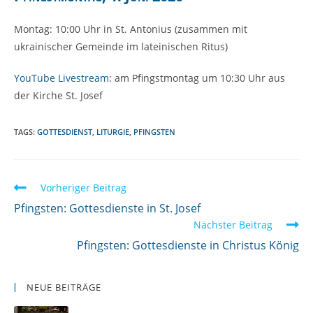
Montag: 10:00 Uhr in St. Antonius (zusammen mit
ukrainischer Gemeinde im lateinischen Ritus)
YouTube Livestream
: am Pfingstmontag um 10:30 Uhr aus
der Kirche St. Josef
TAGS:
GOTTESDIENST
,
LITURGIE
,
PFINGSTEN
W
Vorheriger Beitrag
e
Pfingsten: Gottesdienste in St. Josef
Nächster Beitrag
i
Pfingsten: Gottesdienste in Christus König
t
e
r
NEUE BEITRÄGE
l