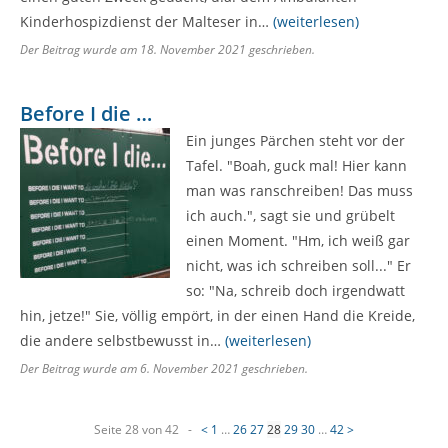
Kinderhospizdienst der Malteser in…
(weiterlesen)
Der Beitrag wurde am
18. November 2021
geschrieben.
Before I die …
Ein junges Pärchen steht vor der
Tafel. "Boah, guck mal! Hier kann
man was ranschreiben! Das muss
ich auch.", sagt sie und grübelt
einen Moment. "Hm, ich weiß gar
nicht, was ich schreiben soll..." Er
so: "Na, schreib doch irgendwatt
hin, jetze!" Sie, völlig empört, in der einen Hand die Kreide,
die andere selbstbewusst in…
(weiterlesen)
Der Beitrag wurde am
6. November 2021
geschrieben.
N
Seite 28 von 42 -
<
1
…
26
27
28
29
30
…
42
>