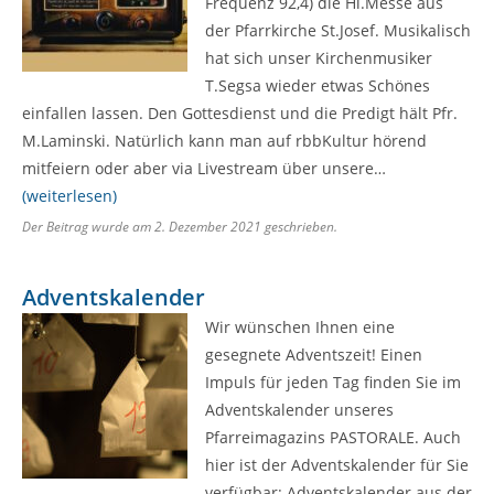
Frequenz 92,4) die Hl.Messe aus
der Pfarrkirche St.Josef. Musikalisch
hat sich unser Kirchenmusiker
T.Segsa wieder etwas Schönes
einfallen lassen. Den Gottesdienst und die Predigt hält Pfr.
M.Laminski. Natürlich kann man auf rbbKultur hörend
mitfeiern oder aber via Livestream über unsere…
(weiterlesen)
Der Beitrag wurde am
2. Dezember 2021
geschrieben.
Adventskalender
Wir wünschen Ihnen eine
gesegnete Adventszeit! Einen
Impuls für jeden Tag finden Sie im
Adventskalender unseres
Pfarreimagazins PASTORALE. Auch
hier ist der Adventskalender für Sie
verfügbar: Adventskalender aus der