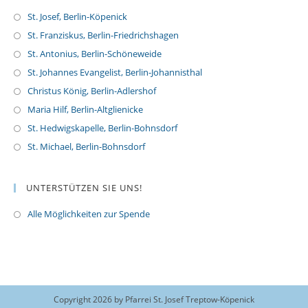
St. Josef, Berlin-Köpenick
St. Franziskus, Berlin-Friedrichshagen
St. Antonius, Berlin-Schöneweide
St. Johannes Evangelist, Berlin-Johannisthal
Christus König, Berlin-Adlershof
Maria Hilf, Berlin-Altglienicke
St. Hedwigskapelle, Berlin-Bohnsdorf
St. Michael, Berlin-Bohnsdorf
UNTERSTÜTZEN SIE UNS!
Alle Möglichkeiten zur Spende
O
p
e
n
s
i
Copyright 2026 by Pfarrei St. Josef Treptow-Köpenick