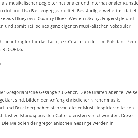
als musikalischer Begleiter nationaler und internationaler Künstl
Torrini und Lisa Bassenge) gearbeitet. Beständig erweitert er dabei
üsse aus Bluegrass, Country Blues, Western-Swing, Fingerstyle und
n und somit Teil seines ganz eigenen musikalischen Vokabular
beauftragter für das Fach Jazz-Gitarre an der Uni Potsdam. Sein
TE RECORDS.
n
eder Gregorianische Gesänge zu Gehör. Diese uralten aber teilweise
klärt sind, bilden den Anfang christlicher Kirchenmusik.
rt und Bruckner) haben sich von dieser Musik inspirieren lassen
doch fast vollständig aus den Gottesdiensten verschwunden. Dieses
n. Die Melodien der gregorianischen Gesänge werden in