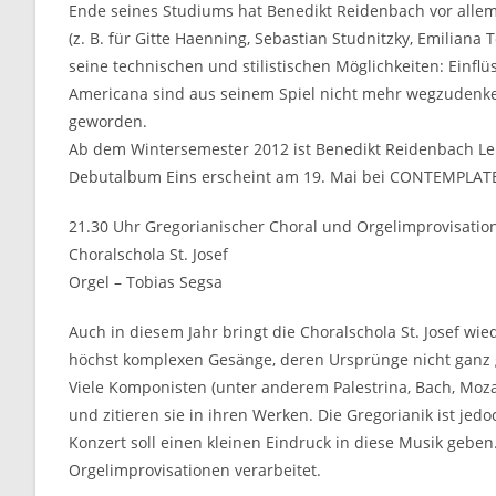
Ende seines Studiums hat Benedikt Reidenbach vor allem 
(z. B. für Gitte Haenning, Sebastian Studnitzky, Emiliana 
seine technischen und stilistischen Möglichkeiten: Einfl
Americana sind aus seinem Spiel nicht mehr wegzudenke
geworden.
Ab dem Wintersemester 2012 ist Benedikt Reidenbach Lehr
Debutalbum Eins erscheint am 19. Mai bei CONTEMPLA
21.30 Uhr Gregorianischer Choral und Orgelimprovisatio
Choralschola St. Josef
Orgel – Tobias Segsa
Auch in diesem Jahr bringt die Choralschola St. Josef wi
höchst komplexen Gesänge, deren Ursprünge nicht ganz ge
Viele Komponisten (unter anderem Palestrina, Bach, Moza
und zitieren sie in ihren Werken. Die Gregorianik ist je
Konzert soll einen kleinen Eindruck in diese Musik gebe
Orgelimprovisationen verarbeitet.