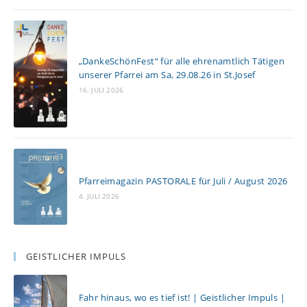
n
„DankeSchönFest“ für alle ehrenamtlich Tätigen
unserer Pfarrei am Sa, 29.08.26 in St.Josef
16. JULI 2026
Pfarreimagazin PASTORALE für Juli / August 2026
4. JULI 2026
GEISTLICHER IMPULS
Fahr hinaus, wo es tief ist! | Geistlicher Impuls |