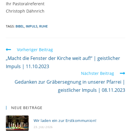
Ihr Pastoralreferent
Christoph Dähnrich
TAGS:
BIBEL
,
IMPULS
,
RUHE
W
Vorheriger Beitrag
e
„Macht die Fenster der Kirche weit auf!“ | geistlicher
i
Impuls | 11.10.2023
Nächster Beitrag
t
Gedanken zur Gräbersegnung in unserer Pfarrei |
e
geistlicher Impuls | 08.11.2023
r
l
e
NEUE BEITRÄGE
s
Wir laden ein zur Erstkommunion!
e
23. JULI 2026