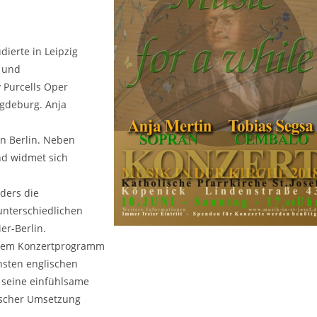
ierte in Leipzig
 und
 Purcells Oper
gdeburg. Anja
in Berlin. Neben
nd widmet sich
nders die
unterschiedlichen
er-Berlin.
esem Konzertprogramm
nsten englischen
 seine einfühlsame
ischer Umsetzung