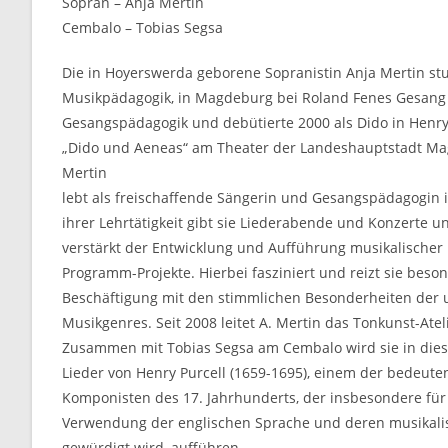
Sopran – Anja Mertin
Cembalo – Tobias Segsa
Die in Hoyerswerda geborene Sopranistin Anja Mertin stud
Musikpädagogik, in Magdeburg bei Roland Fenes Gesang
Gesangspädagogik und debütierte 2000 als Dido in Henry
„Dido und Aeneas“ am Theater der Landeshauptstadt Ma
Mertin
lebt als freischaffende Sängerin und Gesangspädagogin 
ihrer Lehrtätigkeit gibt sie Liederabende und Konzerte u
verstärkt der Entwicklung und Aufführung musikalischer
Programm-Projekte. Hierbei fasziniert und reizt sie beso
Beschäftigung mit den stimmlichen Besonderheiten der 
Musikgenres. Seit 2008 leitet A. Mertin das Tonkunst-Ateli
Zusammen mit Tobias Segsa am Cembalo wird sie in di
Lieder von Henry Purcell (1659-1695), einem der bedeute
Komponisten des 17. Jahrhunderts, der insbesondere für
Verwendung der englischen Sprache und deren musikal
gewürdigt wird, aufführen.