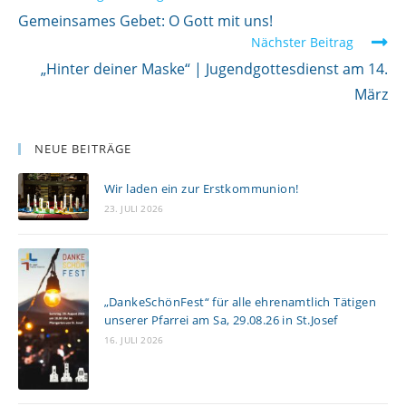
e
Gemeinsames Gebet: O Gott mit uns!
Nächster Beitrag
i
„Hinter deiner Maske“ | Jugendgottesdienst am 14.
t
März
e
r
l
NEUE BEITRÄGE
e
Wir laden ein zur Erstkommunion!
s
23. JULI 2026
e
n
„DankeSchönFest“ für alle ehrenamtlich Tätigen
unserer Pfarrei am Sa, 29.08.26 in St.Josef
16. JULI 2026