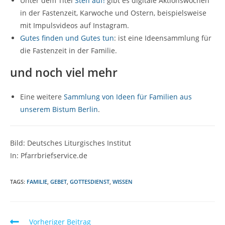
Unter dem Titel
Steh auf!
gibt es digitale Aktionswochen
in der Fastenzeit, Karwoche und Ostern, beispielsweise
mit Impulsvideos auf Instagram.
Gutes finden und Gutes tun
: ist eine Ideensammlung für
die Fastenzeit in der Familie.
und noch viel mehr
Eine weitere
Sammlung von Ideen für Familien aus
unserem Bistum Berlin
.
Bild: Deutsches Liturgisches Institut
In: Pfarrbriefservice.de
TAGS:
FAMILIE
,
GEBET
,
GOTTESDIENST
,
WISSEN
W
Vorheriger Beitrag