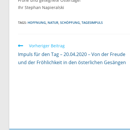
Frohe und gesegnete Ostertage!
Ihr Stephan Napieralski
TAGS:
HOFFNUNG
,
NATUR
,
SCHÖPFUNG
,
TAGESIMPULS
W
Vorheriger Beitrag
e
Impuls für den Tag – 20.04.2020 – Von der Freude
i
und der Fröhlichkeit in den österlichen Gesängen
t
e
r
l
e
s
e
n