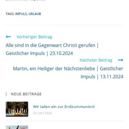
TAGS:
IMPULS
,
URLAUB
W
Vorheriger Beitrag
e
Alle sind in die Gegenwart Christi gerufen |
i
Geistlicher Impuls | 23.10.2024
Nächster Beitrag
t
Martin, ein Heiliger der Nächstenliebe | Geistlicher
e
Impuls | 13.11.2024
r
l
e
NEUE BEITRÄGE
s
Wir laden ein zur Erstkommunion!
e
23. JULI 2026
n