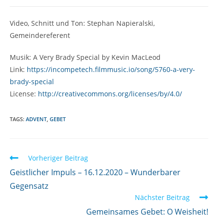
Video, Schnitt und Ton: Stephan Napieralski,
Gemeindereferent
Musik: A Very Brady Special by Kevin MacLeod
Link:
https://incompetech.filmmusic.io/song/5760-a-very-
brady-special
License:
http://creativecommons.org/licenses/by/4.0/
TAGS:
ADVENT
,
GEBET
W
Vorheriger Beitrag
e
Geistlicher Impuls – 16.12.2020 – Wunderbarer
i
Gegensatz
Nächster Beitrag
t
Gemeinsames Gebet: O Weisheit!
e