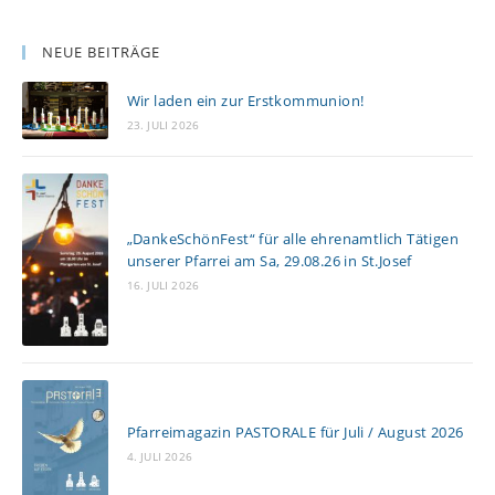
r
l
NEUE BEITRÄGE
e
Wir laden ein zur Erstkommunion!
s
23. JULI 2026
e
n
„DankeSchönFest“ für alle ehrenamtlich Tätigen
unserer Pfarrei am Sa, 29.08.26 in St.Josef
16. JULI 2026
Pfarreimagazin PASTORALE für Juli / August 2026
4. JULI 2026