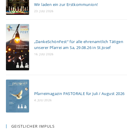
e
Wir laden ein zur Erstkommunion!
n
23. JULI 2026
„DankeSchönFest“ für alle ehrenamtlich Tätigen
unserer Pfarrei am Sa, 29.08.26 in St.Josef
16. JULI 2026
Pfarreimagazin PASTORALE für Juli / August 2026
4. JULI 2026
GEISTLICHER IMPULS