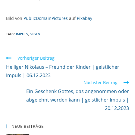
Bild von
PublicDomainPictures
auf
Pixabay
TAGS:
IMPULS
,
SEGEN
W
Vorheriger Beitrag
e
Heiliger Nikolaus – Freund der Kinder | geistlicher
i
Impuls | 06.12.2023
Nächster Beitrag
t
Ein Geschenk Gottes, das angenommen oder
e
abgelehnt werden kann | geistlicher Impuls |
r
20.12.2023
l
e
s
NEUE BEITRÄGE