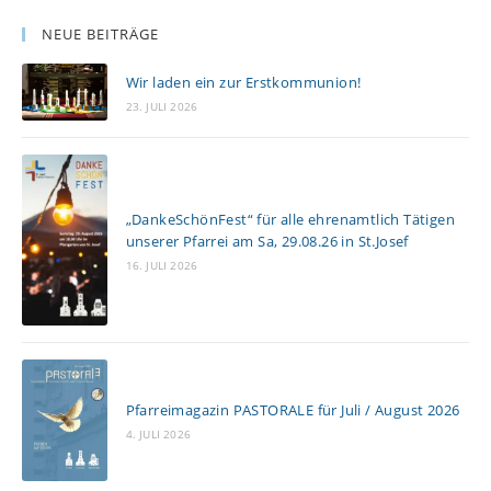
r
l
NEUE BEITRÄGE
e
Wir laden ein zur Erstkommunion!
s
23. JULI 2026
e
n
„DankeSchönFest“ für alle ehrenamtlich Tätigen
unserer Pfarrei am Sa, 29.08.26 in St.Josef
16. JULI 2026
Pfarreimagazin PASTORALE für Juli / August 2026
4. JULI 2026