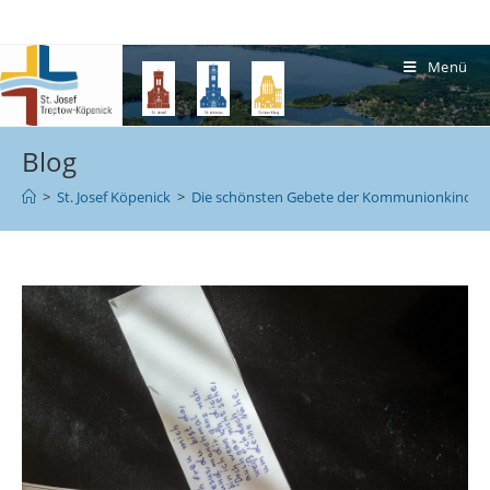
Menü
Blog
>
St. Josef Köpenick
>
Die schönsten Gebete der Kommunionkinder