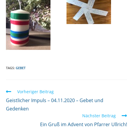
TAGS:
GEBET
W
Vorheriger Beitrag
e
Geistlicher Impuls – 04.11.2020 – Gebet und
i
Gedenken
Nächster Beitrag
t
Ein Gruß im Advent von Pfarrer Ullrich!
e