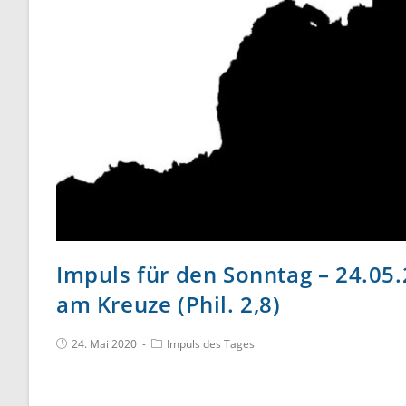
Impuls für den Sonntag – 24.05.
am Kreuze (Phil. 2,8)
24. Mai 2020
Impuls des Tages