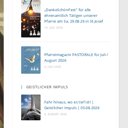
„DankeSchönFest“ für alle
ehrenamtlich Tätigen unserer
Pfarrei am Sa, 29.08.26 in St.Josef
16. JULI 2026
Pfarreimagazin PASTORALE für Juli /
August 2026
4. JULI 2026
GEISTLICHER IMPULS
Fahr hinaus, wo es tief ist! |
Geistlicher Impuls | 05.08.2026
5. AUGUST 2026