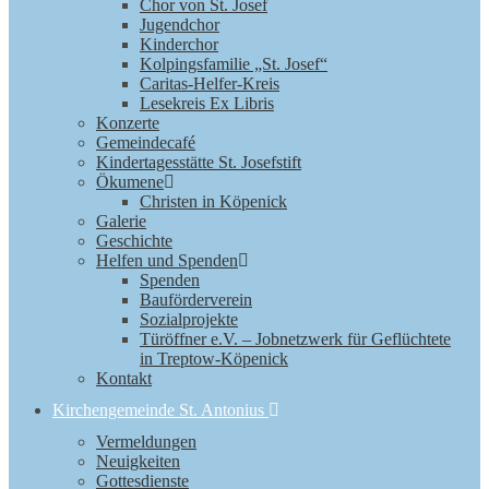
Chor von St. Josef
Jugendchor
Kinderchor
Kolpingsfamilie „St. Josef“
Caritas-Helfer-Kreis
Lesekreis Ex Libris
Konzerte
Gemeindecafé
Kindertagesstätte St. Josefstift
Ökumene
Christen in Köpenick
Galerie
Geschichte
Helfen und Spenden
Spenden
Bauförderverein
Sozialprojekte
Türöffner e.V. – Jobnetzwerk für Geflüchtete
in Treptow-Köpenick
Kontakt
Kirchengemeinde St. Antonius
Vermeldungen
Neuigkeiten
Gottesdienste