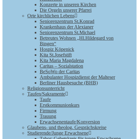
Konzerte in unseren Kirchen
Die Orgeln unserer Pfarrei
Orte kirchlichen Lebens
Seniorenzentrum St.Konrad
Krankenhaus der Alexianer
Seniorenzentrum St.Michael
Betreutes Wohnen „Hl.Hildegard von
Bingen“
Hospiz Köpenick
Kita St.Josefstift
Kita Maria Magdalena
Caritas – Sozialstation
BeSoWo der Caritas
Ambulanter Hospizdienst der Malteser
Berliner Hausbesuche (BHB)
Religionsunterricht
Taufen/Sakramente
Taufe
Erstkommunionkurs
Firmung
Trauung
Erwachsenentaufe/Konversion
Glaubens- und theolog. Gesprächskreise
Studierende/Junge Erwachsene
Tabor: Gebetskreis für junge Erwachsene