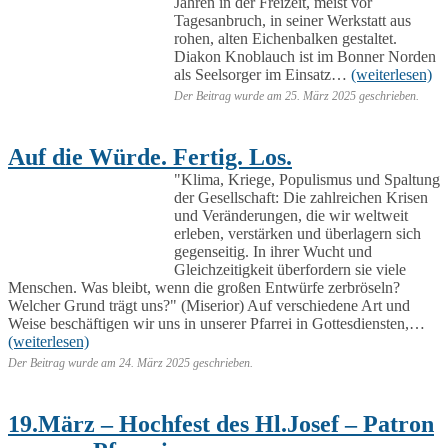
Jahren in der Freizeit, meist vor
Tagesanbruch, in seiner Werkstatt aus
rohen, alten Eichenbalken gestaltet.
Diakon Knoblauch ist im Bonner Norden
als Seelsorger im Einsatz…
(weiterlesen)
Der Beitrag wurde am
25. März 2025
geschrieben.
Auf die Würde. Fertig. Los.
"Klima, Kriege, Populismus und Spaltung
der Gesellschaft: Die zahlreichen Krisen
und Veränderungen, die wir weltweit
erleben, verstärken und überlagern sich
gegenseitig. In ihrer Wucht und
Gleichzeitigkeit überfordern sie viele
Menschen. Was bleibt, wenn die großen Entwürfe zerbröseln?
Welcher Grund trägt uns?" (Miserior) Auf verschiedene Art und
Weise beschäftigen wir uns in unserer Pfarrei in Gottesdiensten,…
(weiterlesen)
Der Beitrag wurde am
24. März 2025
geschrieben.
19.März – Hochfest des Hl.Josef – Patron