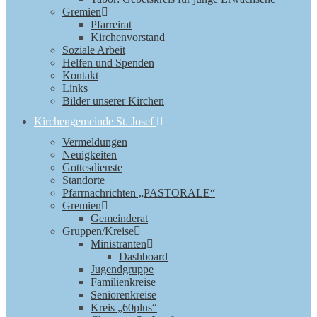
Gremien
Pfarreirat
Kirchenvorstand
Soziale Arbeit
Helfen und Spenden
Kontakt
Links
Bilder unserer Kirchen
Kirchengemeinde St. Josef
Vermeldungen
Neuigkeiten
Gottesdienste
Standorte
Pfarrnachrichten „PASTORALE“
Gremien
Gemeinderat
Gruppen/Kreise
Ministranten
Dashboard
Jugendgruppe
Familienkreise
Seniorenkreise
Kreis „60plus“