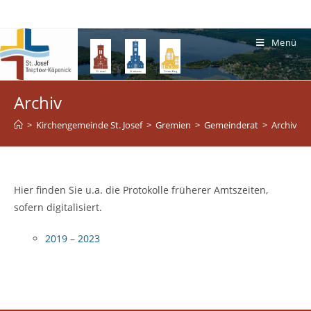
Menü
Archiv
>
Kirchengemeinde St. Josef
>
Gremien
>
Gemeinderat
>
Archiv
Hier finden Sie u.a. die Protokolle früherer Amtszeiten,
sofern digitalisiert.
2019 – 2023