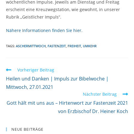
wöchentlichen Impulse. Jeweils am Dienstag und Freitag
erscheint eine Kreuzwegstation, wie gewohnt, in unserer
Rubrik „Geistlicher Impuls“.
Nähere Informationen finden Sie hier.
TAGS:
ASCHERMITTWOCH
,
FASTENZEIT
,
FREIHEIT
,
UMKEHR
W
Vorheriger Beitrag
e
Heilen und Danken | Impuls zur Bibelwoche |
i
Mittwoch, 27.01.2021
Nächster Beitrag
t
Gott hält mit uns aus – Hirtenwort zur Fastenzeit 2021
e
von Erzbischof Dr. Heiner Koch
r
l
e
NEUE BEITRÄGE