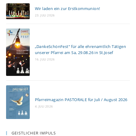
s
Wir laden ein zur Erstkommunion!
e
23. JULI 2026
n
„DankeSchönFest“ für alle ehrenamtlich Tätigen
unserer Pfarrei am Sa, 29.08.26 in St.Josef
16. JULI 2026
Pfarreimagazin PASTORALE für Juli / August 2026
4. JULI 2026
GEISTLICHER IMPULS