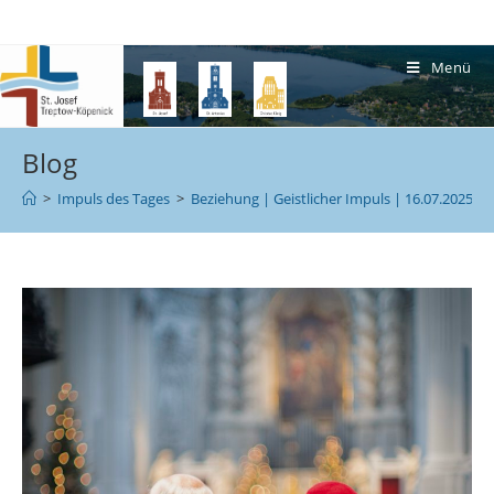
Menü
Blog
>
Impuls des Tages
>
Beziehung | Geistlicher Impuls | 16.07.2025