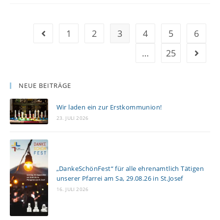
1
2
3
4
5
6
…
25
NEUE BEITRÄGE
Wir laden ein zur Erstkommunion!
23. JULI 2026
„DankeSchönFest“ für alle ehrenamtlich Tätigen
unserer Pfarrei am Sa, 29.08.26 in St.Josef
16. JULI 2026